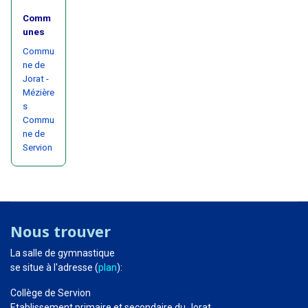
Comm
unes
Commu
ne de
Jorat -
Mézière
s
Commu
ne de
Servion
Nous trouver
La salle de gymnastique
se situe à l'adresse (
plan
):
Collège de Servion
Etablissement primaire et secondaire du Jorat