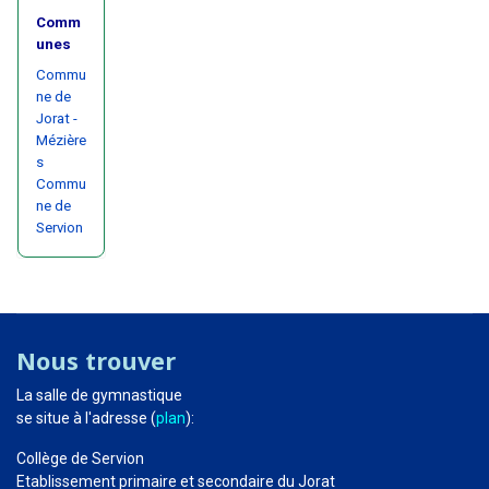
Comm
unes
Commu
ne de
Jorat -
Mézière
s
Commu
ne de
Servion
Nous trouver
La salle de gymnastique
se situe à l'adresse (
plan
):
Collège de Servion
Etablissement primaire et secondaire du Jorat