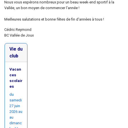
Nous vous espérons nombreux pour un beau week-end sportif à la
Vallée, un bon moyen de commencer l'année !
Meilleures salutations et bonne fêtes de fin d'années à tous !
Cédric Reymond
BC Vallée de Joux
Vie du
club
Vacan
ces
scolair
es
du
samedi
27 juin
2026 au
au
dimanc