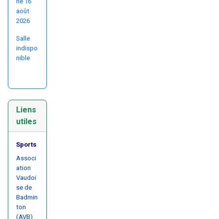
he 16
août
2026
Salle
indispo
nible
Liens
utiles
Sports
Associ
ation
Vaudoi
se de
Badmin
ton
(AVB)